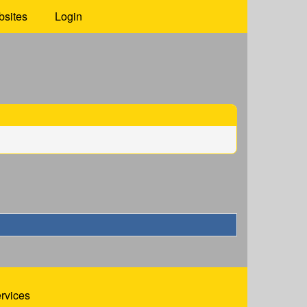
bsites
Login
ervices