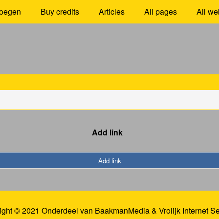
oegen
Buy credits
Articles
All pages
All we
Add link
Add link
ight © 2021 Onderdeel van
BaakmanMedia
&
Vrolijk Internet S