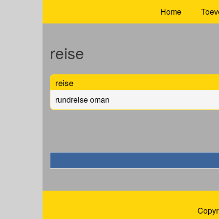
Home
Toev
reise
reise
rundreise oman
Copyr