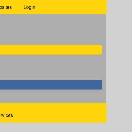
bsites
Login
ervices