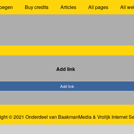
oegen
Buy credits
Articles
All pages
All we
Add link
Add link
ight © 2021 Onderdeel van
BaakmanMedia
&
Vrolijk Internet S