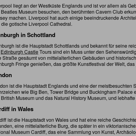
erpool liegt an der Westküste Englands und ist vor allem als G
 Beatles Museum besuchen, den berühmten Cavern Club erkun
sey machen. Liverpool hat auch einige beeindruckende Architekt
 die gotische Liverpool Cathedral.
inburgh in Schottland
nburgh ist die Hauptstadt Schottlands und bekannt für seine re
e
Edinburgh Castle
Tours sind ein Muss unter den Sehenswürdig
e Straße gesäumt von mittelalterlichen Gebäuden und historis
nburgh Fringe genießen, das größte Kunstfestival der Welt, das j
ndon
don ist die Hauptstadt Englands und eine der meistbesuchten 
rzeichen wie Big Ben, Tower Bridge und Buckingham Palace er
 British Museum und das Natural History Museum, und lebhafte 
diff in Wales
diff ist die Hauptstadt von Wales und hat eine reiche Geschicht
unden, eine mittelalterliche Burg, die später in ein viktoriani
ional Museum Cardiff, das eine Sammlung von Kunst, Archäolog