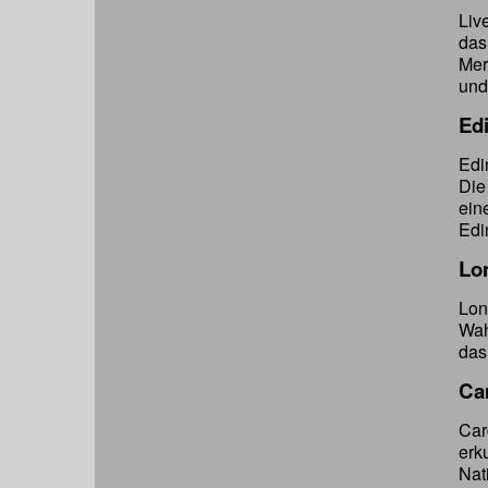
Liv
das
Mer
und
Ed
Edi
Di
ein
Edi
Lo
Lon
Wah
das
Car
Car
erk
Nat