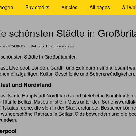
oegen
Buy credits
Articles
All pages
All we
ie schönsten Städte in Großbri
ed on 2024-06-26
Category:
Reizen en recreatie
 schönsten Städte in Großbritannien
fast, Liverpool, London, Cardiff und
Edinburgh
sind allesamt wun
enen einzigartigen Kultur, Geschichte und Sehenswürdigkeiten.
fast und Nordirland
fast ist die Hauptstadt Nordirlands und bietet eine Kombination
 Titanic Belfast Museum ist ein Muss unter den Sehenswürdigkei
iffskatastrophe, die sich in der Stadt ereignete. Besucher kön
 wunderschöne Rathaus in Belfast Gids bewundern und die bee
undern.
verpool