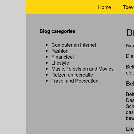
Home
Toev
D
Blog categories
Computer en internet
Post
Fashion
Die
Financieel
Lifestyle
Bel
Music, Television and Movies
eig
Reizen en recreatie
Travel and Recreation
Bel
Bel
Das
Sch
das
bew
Li